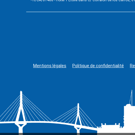
- H/CA/01488 - Hôtel 1 Étoile dans C/ Corralón de los Carros, 6
Mentions légales
Politique de confidentialité
Re