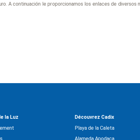
uro. A continuación le proporcionamos los enlaces de diversos n
e la Luz
Découvrez Cadix
ement
Playa de la Caleta
s
Alameda Apodaca