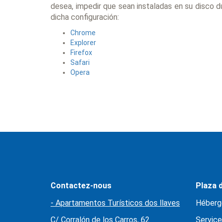
desea, impedir que sean instaladas en su disco d
dicha configuración:
Chrome
Explorer
Firefox
Safari
Opera
Contactez-nous
Plaza d
- Apartamentos Turísticos dos llaves
Héberg
C/ Corralón de los Carros, 62
Service