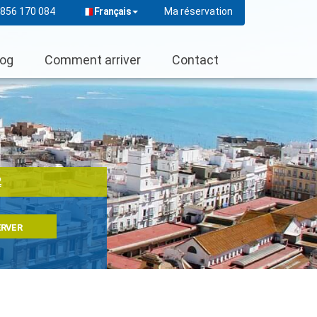
Français
 856 170 084
Ma réservation
log
Comment arriver
Contact
2
ERVER