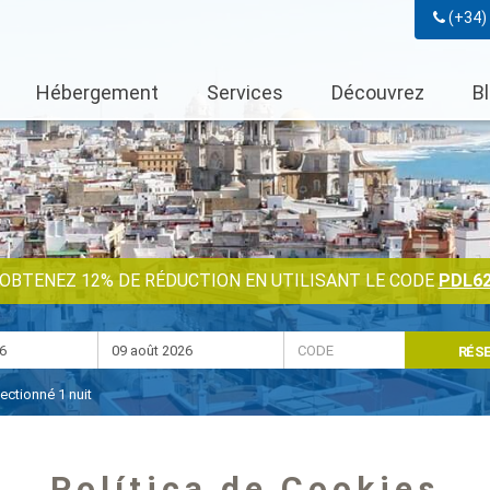
(+34)
Hébergement
Services
Découvrez
B
OBTENEZ 12% DE RÉDUCTION EN UTILISANT LE CODE
PDL6
RÉS
lectionné
1
nuit
Política de Cookies