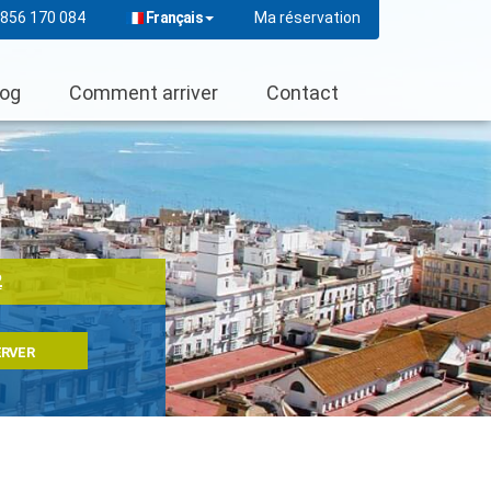
Français
 856 170 084
Ma réservation
log
Comment arriver
Contact
2
ERVER