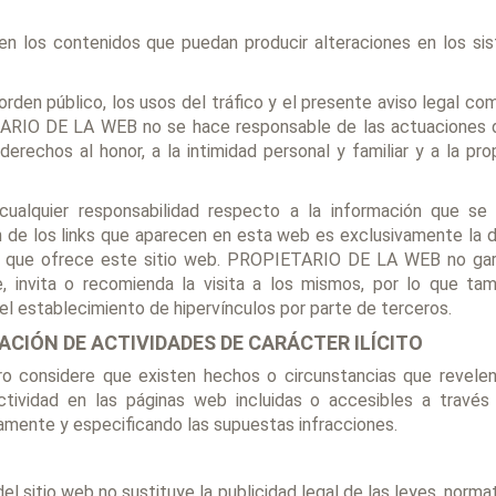
en los contenidos que puedan producir alteraciones en los s
l orden público, los usos del tráfico y el presente aviso legal c
IETARIO DE LA WEB no se hace responsable de las actuaciones 
, derechos al honor, a la intimidad personal y familiar y a la p
lquier responsabilidad respecto a la información que se
de los links que aparecen en esta web es exclusivamente la de 
s que ofrece este sitio web. PROPIETARIO DE LA WEB no garan
ere, invita o recomienda la visita a los mismos, por lo que t
 establecimiento de hipervínculos por parte de terceros.
ACIÓN DE ACTIVIDADES DE CARÁCTER ILÍCITO
o considere que existen hechos o circunstancias que revelen el
ctividad en las páginas web incluidas o accesibles a través 
ente y especificando las supuestas infracciones.
del sitio web no sustituye la publicidad legal de las leyes, norm