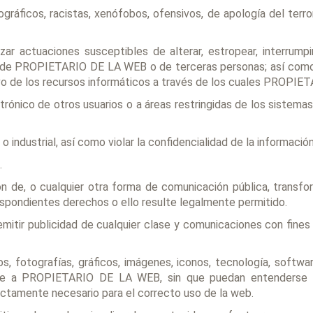
ográficos, racistas, xenófobos, ofensivos, de apología del terro
alizar actuaciones susceptibles de alterar, estropear, interru
s de PROPIETARIO DE LA WEB o de terceras personas; así como o
o de los recursos informáticos a través de los cuales PROPIET
ctrónico de otros usuarios o a áreas restringidas de los sis
l o industrial, así como violar la confidencialidad de la inform
.
sición de, o cualquier otra forma de comunicación pública, trans
respondientes derechos o ello resulte legalmente permitido.
remitir publicidad de cualquier clase y comunicaciones con fine
, fotografías, gráficos, imágenes, iconos, tecnología, softwa
ce a PROPIETARIO DE LA WEB, sin que puedan entenderse c
ictamente necesario para el correcto uso de la web.