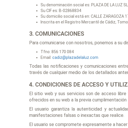
Su denominación social es: PLAZA DE LA LUZ SL
Su CIF es: B-02868834
Su domicilio social está en: CALLE ZARAGOZA 1
Inscrita en el Registro Mercantil de Cádiz, Tomo: 
3. COMUNICACIONES
Para comunicarse con nosotros, ponemos a su di
Tfno: 856 170 084
Email:
cadiz@plazadelaluz.com
Todas las notificaciones y comunicaciones entr
través de cualquier medio de los detallados ante
4. CONDICIONES DE ACCESO Y UTILI
El sitio web y sus servicios son de acceso libr
ofrecidos en su web a la previa cumplimentación 
El usuario garantiza la autenticidad y actua
manifestaciones falsas o inexactas que realice.
El usuario se compromete expresamente a hacer 