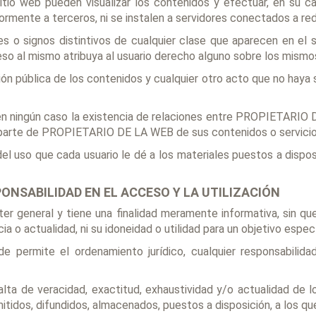
sitio web pueden visualizar los contenidos y efectuar, en su c
mente a terceros, ni se instalen a servidores conectados a rede
es o signos distintivos de cualquier clase que aparecen en e
so al mismo atribuya al usuario derecho alguno sobre los mismo
ión pública de los contenidos y cualquier otro acto que no haya 
en ningún caso la existencia de relaciones entre PROPIETARIO D
r parte de PROPIETARIO DE LA WEB de sus contenidos o servicio
uso que cada usuario le dé a los materiales puestos a disposi
PONSABILIDAD EN EL ACCESO Y LA UTILIZACIÓN
ter general y tiene una finalidad meramente informativa, sin q
ia o actualidad, ni su idoneidad o utilidad para un objetivo especí
ermite el ordenamiento jurídico, cualquier responsabilidad 
falta de veracidad, exactitud, exhaustividad y/o actualidad de l
tidos, difundidos, almacenados, puestos a disposición, a los que