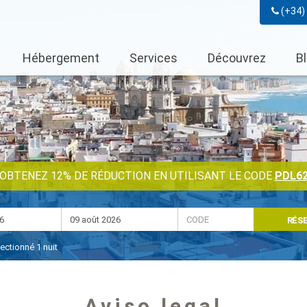
(+34)
Hébergement
Services
Découvrez
B
OBTENEZ 12% DE RÉDUCTION EN UTILISANT LE CODE
PDL6
RÉS
lectionné
1
nuit
Aviso legal