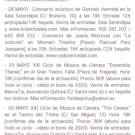
- 28 MAYO: -Concierto acústico de Gonzalo Hermida en la
Sala Serendipia (C/ Brunete, 10), a las 19h. Entrada: 12€
anticipada/14€ taquilla. Venta de entradas: Sala Serendipia
y www.tickentradas.com. Más información: 956 283 203 /
630 458 333 - Concierto de Juanlu Montoya con “La
solución” en Momart Theatre (Paseo Pascual Pery
Junquera), a las 20h. Entradas: 18€ anticipada /22€ taquilla.
Venta de entradas: www.cadizentradas.com
- 29 MAYO: XXI Ciclo de Música de Cámara. “Ensemble
Tharsis” en el Gran Teatro Falla (Plaza de Fragela). Hora:
18h (confirmar día de la actuación). Precio: 80€ (abono para
todo el ciclo - válido el bono de 2020). Venta de entradas:
BancaTix, Asociación Qultura (C/ Santa Inés, 6) o en taquilla
los teatros. Más información: fundaqultur@yahoo.es.
- 30 MAYO: XXI Ciclo de Música de Cámara. “Trío Casaux”
en el Teatro del Títere (C/ San Miguel, 15). Hora: 18h
(confirmar día de la actuación). Precio: 80€ (abono para
todo el ciclo - válido el bono de 2020). Venta de entradas:
BancaTix, Asociación Qultura (C/ Santa Inés, 6) o en taquilla