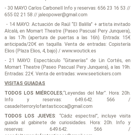
- 30 MAYO Carlos Carbonell Info y reservas: 656 23 16 53 //
655 02 21 58 // jaleopower@gmail.com
- 14 MAYO: Actuación de Raúl “El Balilla” + artista invitado
Alcalá, en Momart Theatre (Paseo Pascual Pery Junquera),
a las 17h (apertura de puertas a las 16h). Entrada: 15€
anticipada/20€ en taquilla. Venta de entradas: Copistería
Elios (Plaza Elios, 4, bajo) / www.woutick.es
- 21 MAYO: Espectáculo “Gitanerías” de Lin Cortés, en
Momart Theatre (Paseo Pascual Pery Junquera), a las 19h.
Entradas: 22€. Venta de entradas: www.seetickers.com
VISITAS GUIADAS
TODOS LOS MIÉRCOLES
;“Leyendas del Mar”. Hora: 20h.
Info y reservas: 649.642. 566 /
casadelterrorylofantasticoca@gmail.com
TODOS LOS JUEVES
: “Cádiz espectral”, incluye visita
guiada al gabinete de curiosidades. Hora: 20h. Info y
reservas: 649.642. 566 /