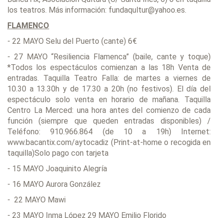
los teatros. Más información: fundaqultur@yahoo.es.
FLAMENCO
- 22 MAYO Selu del Puerto (cante) 6€
- 27 MAYO “Resiliencia Flamenca” (baile, cante y toque)
*Todos los espectáculos comienzan a las 18h Venta de
entradas. Taquilla Teatro Falla: de martes a viernes de
10.30 a 13.30h y de 17.30 a 20h (no festivos). El día del
espectáculo solo venta en horario de mañana. Taquilla
Centro La Merced: una hora antes del comienzo de cada
función (siempre que queden entradas disponibles) /
Teléfono: 910.966.864 (de 10 a 19h) Internet:
www.bacantix.com/aytocadiz (Print-at-home o recogida en
taquilla)Solo pago con tarjeta
- 15 MAYO Joaquinito Alegría
- 16 MAYO Aurora González
- 22 MAYO Mawi
- 23 MAYO Inma López 29 MAYO Emilio Florido