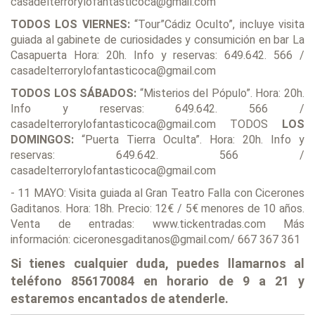
casadelterrorylofantasticoca@gmail.com
TODOS LOS VIERNES:
“Tour”Cádiz Oculto”, incluye visita
guiada al gabinete de curiosidades y consumición en bar La
Casapuerta Hora: 20h. Info y reservas: 649.642. 566 /
casadelterrorylofantasticoca@gmail.com
TODOS LOS SÁBADOS:
“Misterios del Pópulo”. Hora: 20h.
Info y reservas: 649.642. 566 /
casadelterrorylofantasticoca@gmail.com TODOS
LOS
DOMINGOS:
“Puerta Tierra Oculta”. Hora: 20h. Info y
reservas: 649.642. 566 /
casadelterrorylofantasticoca@gmail.com
- 11 MAYO: Visita guiada al Gran Teatro Falla con Cicerones
Gaditanos. Hora: 18h. Precio: 12€ / 5€ menores de 10 años.
Venta de entradas: www.tickentradas.com Más
información: ciceronesgaditanos@gmail.com/ 667 367 361
Si tienes cualquier duda, puedes llamarnos al
teléfono 856170084 en horario de 9 a 21 y
estaremos encantados de atenderle.