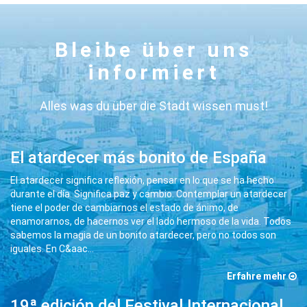
Bleibe über uns
informiert
Alles was du über die Stadt wissen must!
El atardecer más bonito de España
El atardecer significa reflexión, pensar en lo que se ha hecho
durante el día. Significa paz y cambio. Contemplar un atardecer
tiene el poder de cambiarnos el estado de ánimo, de
enamorarnos, de hacernos ver el lado hermoso de la vida. Todos
sabemos la magia de un bonito atardecer, pero no todos son
iguales. En C&aac
...
Erfahre mehr
19ª edición del Festival Internacional ‘Cádiz en Danza’